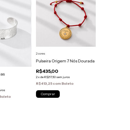
2 cores
Pulseira Origem 7 Nós Dourada
R$435,00
cas
2
x
de
R$217,50
sem juros
R$413,25
com
Boleto
uros
Comprar
Boleto