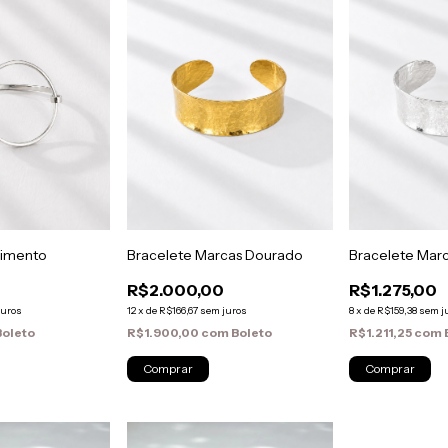
vimento
Bracelete Marcas Dourado
Bracelete Mar
R$2.000,00
R$1.275,00
juros
12
x
de
R$166,67
sem juros
8
x
de
R$159,38
sem j
Boleto
R$1.900,00
com
Boleto
R$1.211,25
com