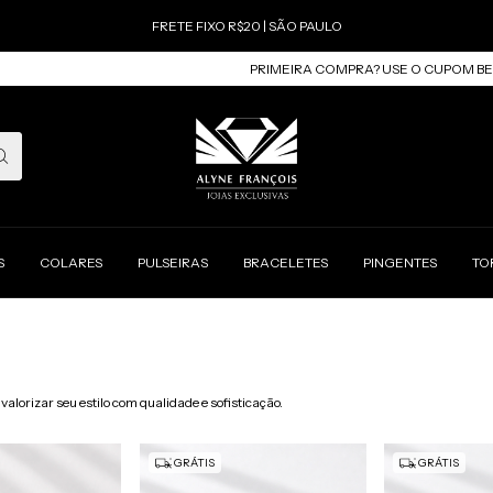
FRETE FIXO R$20 | SÃO PAULO
PRIMEIRA COMPRA? USE O CUPOM BEMVINDA 
S
COLARES
PULSEIRAS
BRACELETES
PINGENTES
TO
valorizar seu estilo com qualidade e sofisticação.
GRÁTIS
GRÁTIS