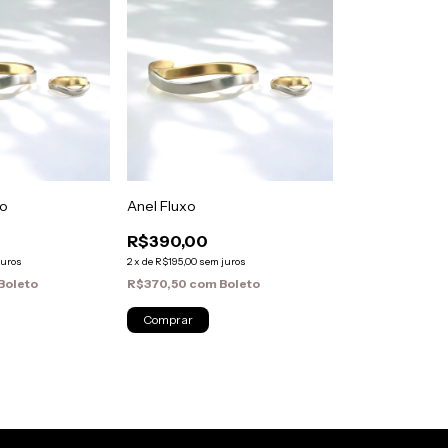
xo
Anel Fluxo
R$390,00
juros
2
x
de
R$195,00
sem juros
Boleto
R$370,50
com
Boleto