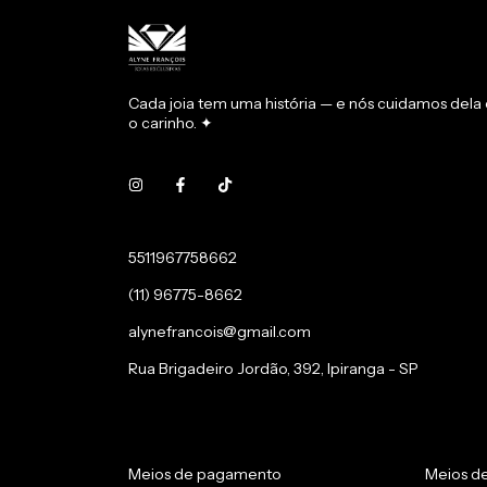
Cada joia tem uma história — e nós cuidamos del
o carinho. ✦
5511967758662
(11) 96775-8662
alynefrancois@gmail.com
Rua Brigadeiro Jordão, 392, Ipiranga - SP
Meios de pagamento
Meios d