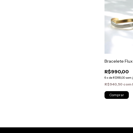
Bracelete Flu
R$990,00
6
x
de
R$165,00
sem 
R$940,50
com