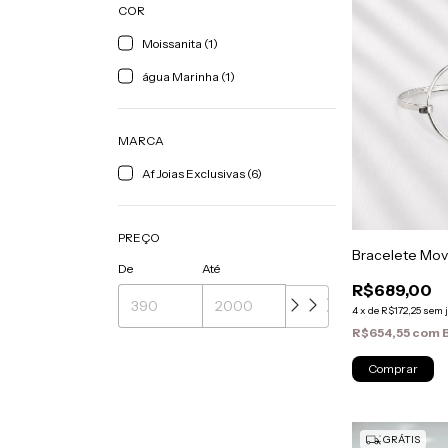
COR
Moissanita (1)
água Marinha (1)
MARCA
Af Joias Exclusivas (6)
PREÇO
Bracelete Mo
De
Até
R$689,00
4
x
de
R$172,25
sem 
R$654,55
com
GRÁTIS