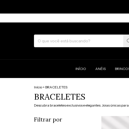
INÍCIO
ANÉIS
BRINCO
Início
>
BRACELETES
BRACELETES
Descubra braceletes exclusivos e elegantes. Joias únicas para 
Filtrar por